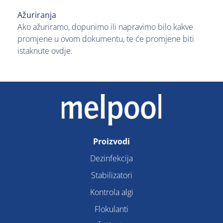
Ažuriranja
Ako ažuriramo, dopunimo ili napravimo bilo kakve
promjene u ovom dokumentu, te će promjene biti
istaknute ovdje.
Proizvodi
Dezinfekcija
Stabilizatori
Kontrola algi
Flokulanti