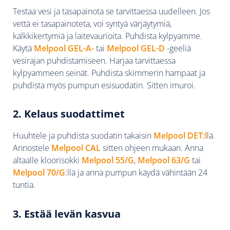
Testaa vesi ja tasapainota se tarvittaessa uudelleen. Jos
vettä ei tasapainoteta, voi syntyä värjäytymiä,
kalkkikertymiä ja laitevaurioita. Puhdista kylpyamme.
Käytä
Melpool GEL-A-
tai
Melpool GEL-D
-geeliä
vesirajan puhdistamiseen. Harjaa tarvittaessa
kylpyammeen seinät. Puhdista skimmerin hampaat ja
puhdista myös pumpun esisuodatin. Sitten imuroi.
2. Kelaus suodattimet
Huuhtele ja puhdista suodatin takaisin
Melpool DET:l
lä.
Annostele
Melpool CAL
sitten ohjeen mukaan. Anna
altaalle kloorisokki
Melpool 55/G
,
Melpool 63/G
tai
Melpool 70/G
:llä ja anna pumpun käydä vähintään 24
tuntia.
3. Estää levän kasvua