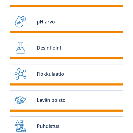
pH-arvo
Desinfiointi
Flokkulaatio
Levän poisto
Puhdistus