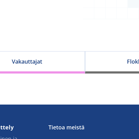
Vakauttajat
Flok
ttely
Tietoa meistä
inen ja