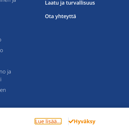
Laatu ja turvallisuus
Ota yhteyttä
o
to
no ja
i
nen
Lue lisää...
Hyväksy