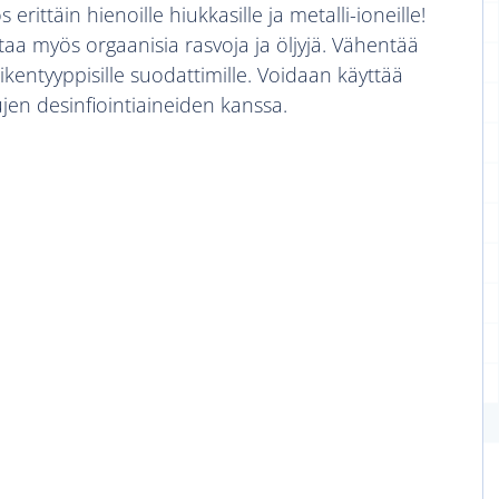
 erittäin hienoille hiukkasille ja metalli-ioneille!
taa myös orgaanisia rasvoja ja öljyjä. Vähentää
aikentyyppisille suodattimille. Voidaan käyttää
jen desinfiointiaineiden kanssa.