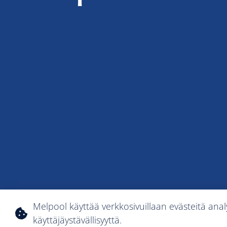
Yksityisyys
Yleiset ehdot
Vastuuvapauslauseke
Melpool käyttää verkkosivuillaan evästeitä ana
käyttäjäystävällisyyttä.