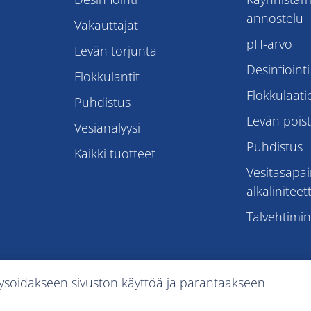
annostelu
Vakauttajat
pH-arvo
Levän torjunta
Desinfiointi
Flokkulantit
Flokkulaati
Puhdistus
Levän pois
Vesianalyysi
Puhdistus
Kaikki tuotteet
Vesitasapai
alkaliniteett
Talvehtimi
lysoidakseen sivuston käyttöä ja parantaakseen