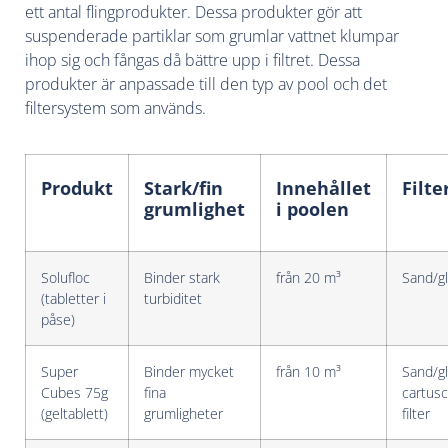
ett antal flingprodukter. Dessa produkter gör att
suspenderade partiklar som grumlar vattnet klumpar
ihop sig och fångas då bättre upp i filtret. Dessa
produkter är anpassade till den typ av pool och det
filtersystem som används.
Produkt
Stark/fin
Innehållet
Filt
grumlighet
i poolen
Solufloc
Binder stark
från 20 m³
Sand/gl
(tabletter i
turbiditet
påse)
Super
Binder mycket
från 10 m³
Sand/gl
Cubes 75g
fina
cartus
(geltablett)
grumligheter
filter