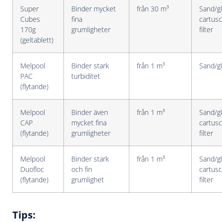
Super
Binder mycket
från 30 m³
Sand/gl
Cubes
fina
cartus
170g
grumligheter
filter
(geltablett)
Melpool
Binder stark
från 1 m³
Sand/gl
PAC
turbiditet
(flytande)
Melpool
Binder även
från 1 m³
Sand/gl
CAP
mycket fina
cartus
(flytande)
grumligheter
filter
Melpool
Binder stark
från 1 m³
Sand/gl
Duofloc
och fin
cartus
(flytande)
grumlighet
filter
Tips: