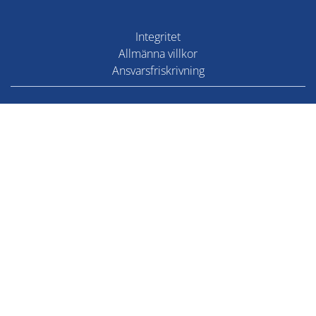
Integritet
Allmänna villkor
Ansvarsfriskrivning